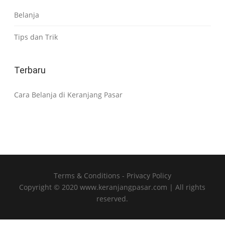
Belanja
Tips dan Trik
Terbaru
Cara Belanja di Keranjang Pasar
Terms & Conditions
-
Privacy Policy
Copyright © 2020 www.keranjangpasar.com | All rights
reserved.