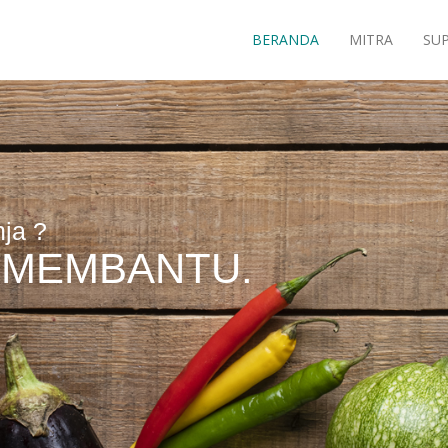
BERANDA
MITRA
SUP
ja ?
P MEMBANTU.