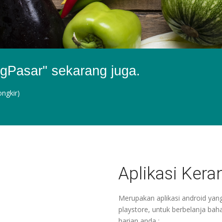
ngPasar" sekarang juga.
ongkir)
Aplikasi Ker
Merupakan aplikasi android yan
playstore, untuk berbelanja b
harian anda :