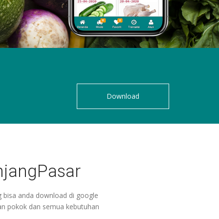
Download
anjangPasar
g bisa anda download di google
ahan pokok dan semua kebutuhan